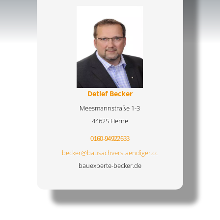
Detlef Becker
Meesmannstraße 1-3
44625 Herne
0160-94922633
becker@bausachverstaendiger.cc
bauexperte-becker.de