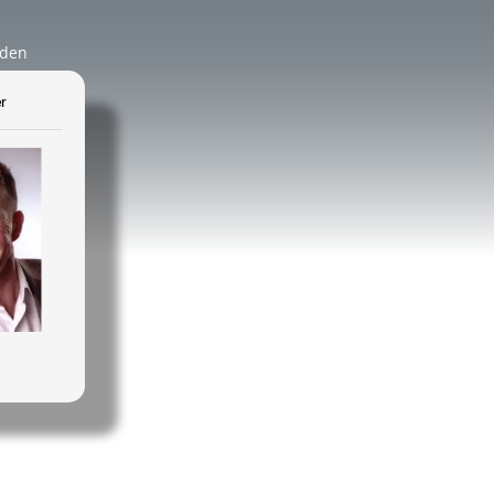
äden
r