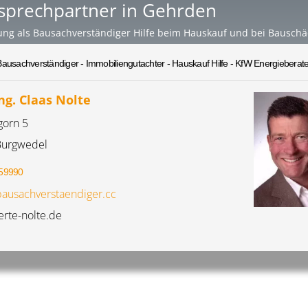
nsprechpartner in Gehrden
ung als Bausachverständiger Hilfe beim Hauskauf und bei Bausch
Bausachverständiger - Immobiliengutachter - Hauskauf Hilfe - KfW Energieberate
Ing. Claas Nolte
gorn 5
Burgwedel
59990
ausachverstaendiger.cc
rte-nolte.de