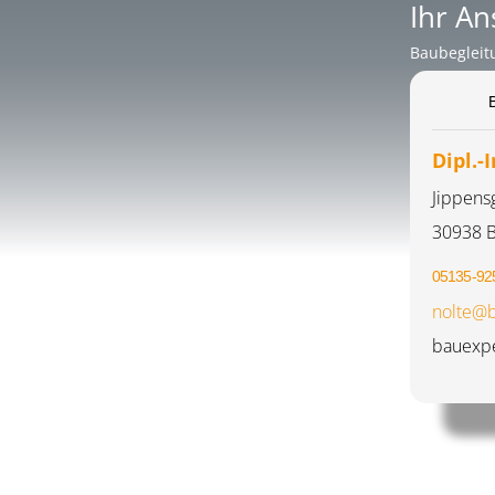
Ihr A
Baubegleit
Dipl.-
Jippens
30938 
05135-92
nolte@b
bauexpe