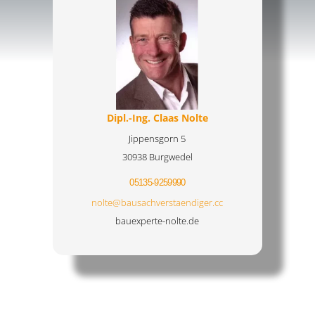
Dipl.-Ing. Claas Nolte
Jippensgorn 5
30938 Burgwedel
05135-9259990
nolte@bausachverstaendiger.cc
bauexperte-nolte.de