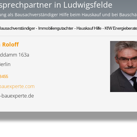
sprechpartner in Ludwigsfelde
ung als Bausachverständiger Hilfe beim Hauskauf und bei Bausch
Bausachverständiger - Immobiliengutachter - Hauskauf Hilfe - KfW Energieberate
 Roloff
elddamm 163a
erlin
3455
bauexperte.com
r-bauexperte.de