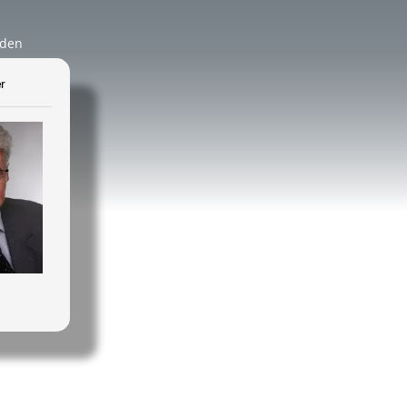
äden
r