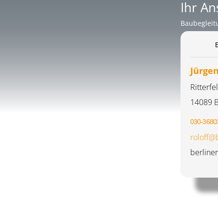
Ihr An
Baubegleit
Jürgen
Ritterf
14089 B
030-3680
roloff@
berline