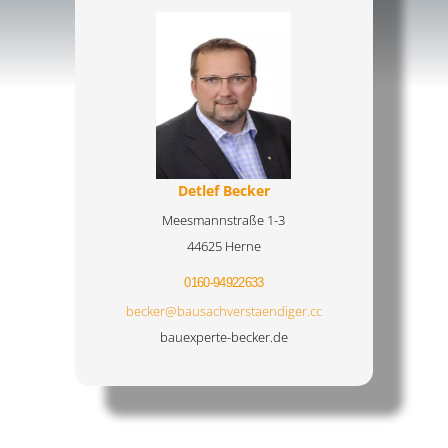
Detlef Becker
Meesmannstraße 1-3
44625 Herne
0160-94922633
becker@bausachverstaendiger.cc
bauexperte-becker.de