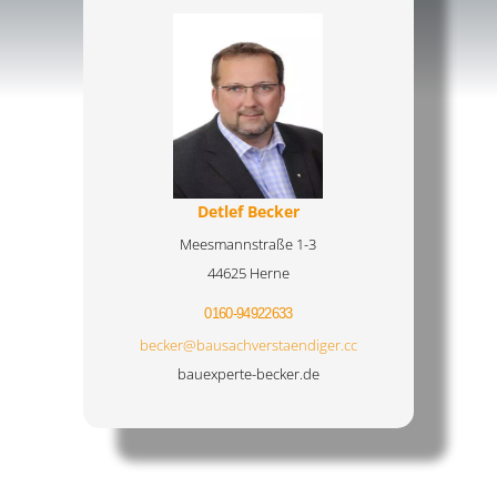
Detlef Becker
Meesmannstraße 1-3
44625 Herne
0160-94922633
becker@bausachverstaendiger.cc
bauexperte-becker.de