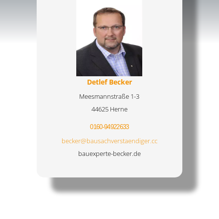
Detlef Becker
Meesmannstraße 1-3
44625 Herne
0160-94922633
becker@bausachverstaendiger.cc
bauexperte-becker.de