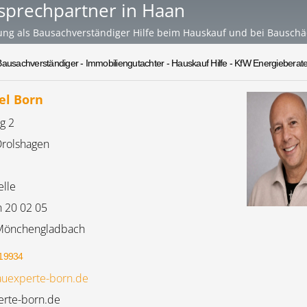
sprechpartner in Haan
ung als Bausachverständiger Hilfe beim Hauskauf und bei Bausch
Bausachverständiger - Immobiliengutachter - Hauskauf Hilfe - KfW Energieberate
el Born
g 2
rolshagen
elle
h 20 02 05
Mönchengladbach
19934
uexperte-born.de
rte-born.de