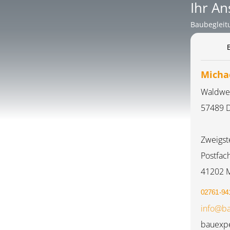
Ihr An
Baubegleit
Micha
Waldwe
57489 D
Zweigst
Postfac
41202 
02761-94
info@ba
bauexpe