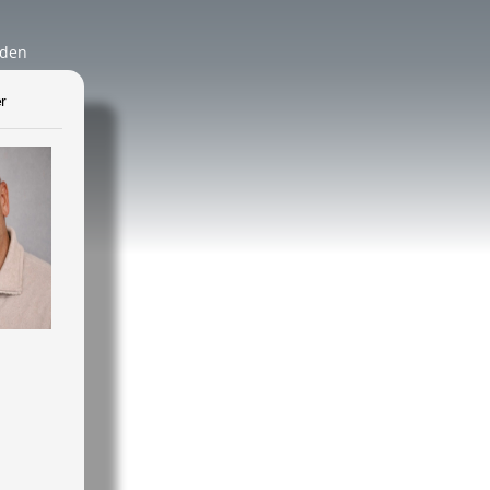
äden
r