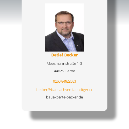
Detlef Becker
Meesmannstraße 1-3
44625 Herne
0160-94922633
becker@bausachverstaendiger.cc
bauexperte-becker.de