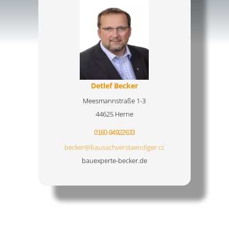
Detlef Becker
Meesmannstraße 1-3
44625 Herne
0160-94922633
becker@bausachverstaendiger.cc
bauexperte-becker.de