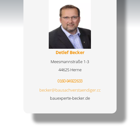
Detlef Becker
Meesmannstraße 1-3
44625 Herne
0160-94922633
becker@bausachverstaendiger.cc
bauexperte-becker.de