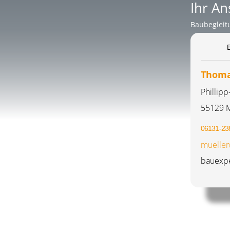
Ihr An
Baubegleit
Thoma
Phillipp
55129 
06131-23
mueller
bauexpe