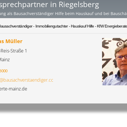
sprechpartner in Riegelsberg
ung als Bausachverständiger Hilfe beim Hauskauf und bei Bausch
Bausachverständiger - Immobiliengutachter - Hauskauf Hilfe - KfW Energieberate
s Müller
-Reis-Straße 1
Mainz
8000
@bausachverstaendiger.cc
rte-mainz.de