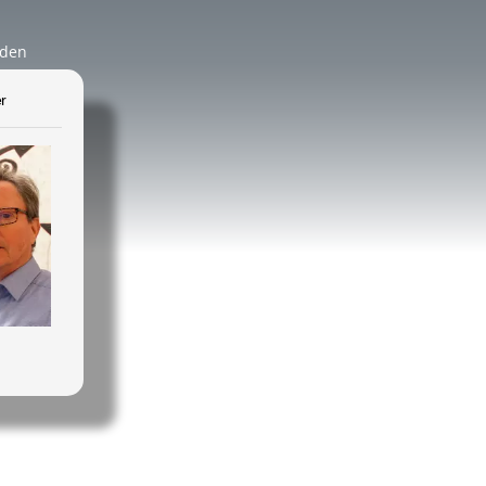
äden
r