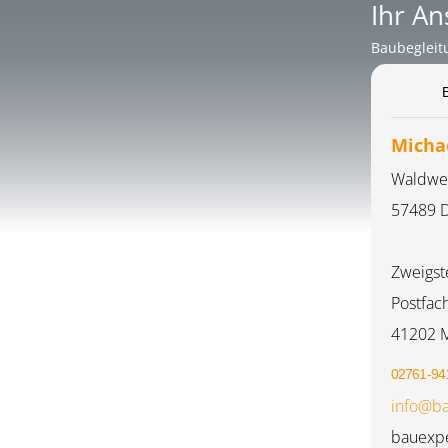
Ihr An
Baubegleit
Micha
Waldwe
57489 D
Zweigst
Postfac
41202 
02761-94
info@ba
bauexpe