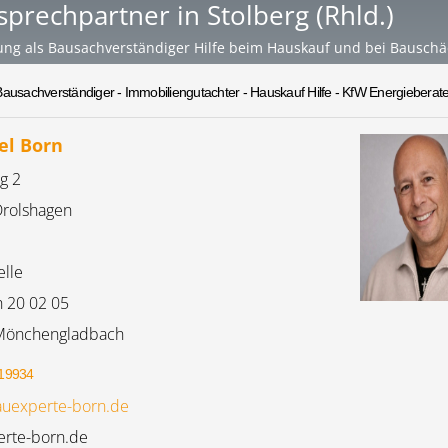
sprechpartner in Stolberg (Rhld.)
ung als Bausachverständiger Hilfe beim Hauskauf und bei Bausch
Bausachverständiger - Immobiliengutachter - Hauskauf Hilfe - KfW Energieberate
el Born
g 2
rolshagen
elle
h 20 02 05
Mönchengladbach
19934
uexperte-born.de
rte-born.de