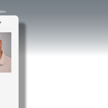
äden
r