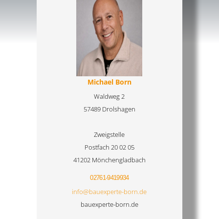
Michael Born
Waldweg 2
57489 Drolshagen
Zweigstelle
Postfach 20 02 05
41202 Mönchengladbach
02761-9419934
info@bauexperte-born.de
bauexperte-born.de