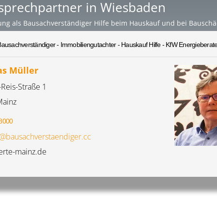
nsprechpartner in Wiesbaden
ung als Bausachverständiger Hilfe beim Hauskauf und bei Bausch
Bausachverständiger - Immobiliengutachter - Hauskauf Hilfe - KfW Energieberate
s Müller
-Reis-Straße 1
Mainz
8000
@bausachverstaendiger.cc
rte-mainz.de