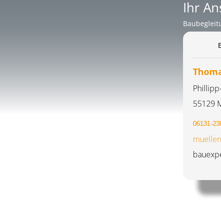
Ihr A
Baubegleit
Thoma
Phillipp
55129 
06131-23
mueller
bauexpe