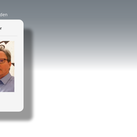
äden
r