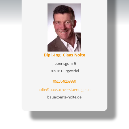
Dipl.-Ing. Claas Nolte
Jippensgorn 5
30938 Burgwedel
05135-9259990
nolte@bausachverstaendiger.cc
bauexperte-nolte.de