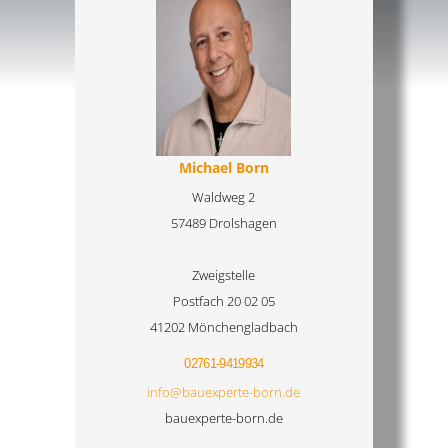
Michael Born
Waldweg 2
57489 Drolshagen
Zweigstelle
Postfach 20 02 05
41202 Mönchengladbach
02761-9419934
info@bauexperte-born.de
bauexperte-born.de