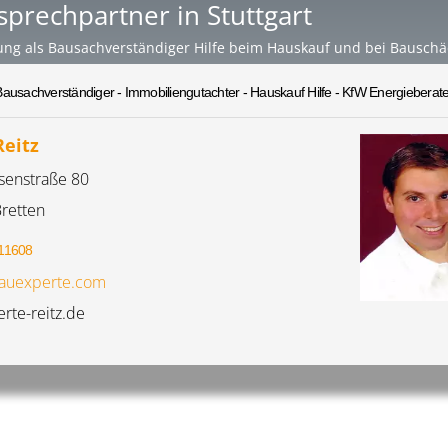
sprechpartner in Stuttgart
ung als Bausachverständiger Hilfe beim Hauskauf und bei Bausch
Bausachverständiger - Immobiliengutachter - Hauskauf Hilfe - KfW Energieberate
Reitz
enstraße 80
retten
11608
auexperte.com
rte-reitz.de