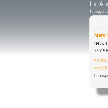
Ihr An
Baubegleit
Marc 
Neuwies
75015 B
07252-56
reitz@b
bauexpe