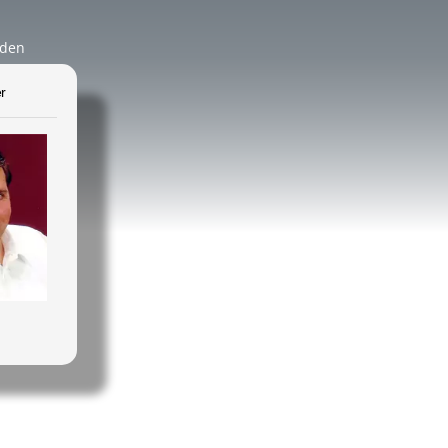
äden
r